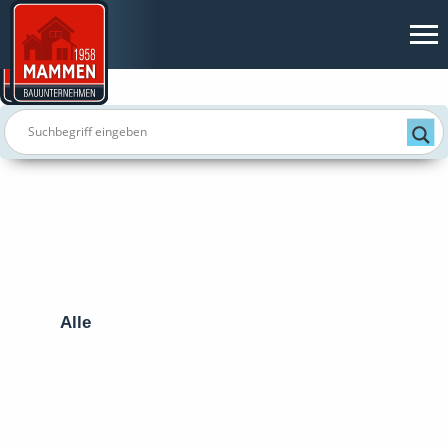
Startseite
Mammen.
Massiv.
Haustypen
Alle
Bungalow
Satteldachhaus
Stadtvilla