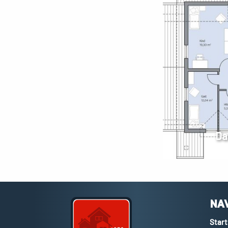
Da
NA
Start