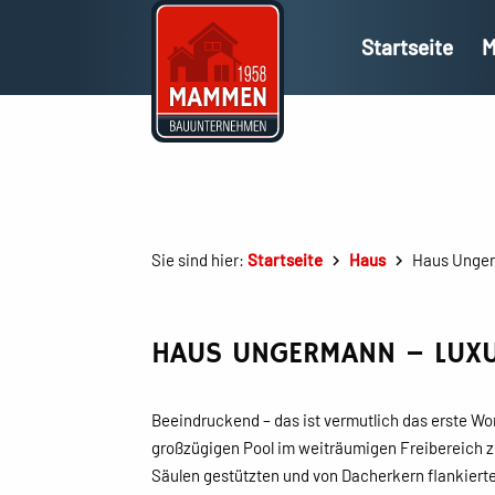
Startseite
M
Sie sind hier:
Startseite
Haus
Haus Ungerm
HAUS UNGERMANN – LUXU
Beeindruckend – das ist vermutlich das erste Wor
großzügigen Pool im weiträumigen Freibereich z
Säulen gestützten und von Dacherkern flankier