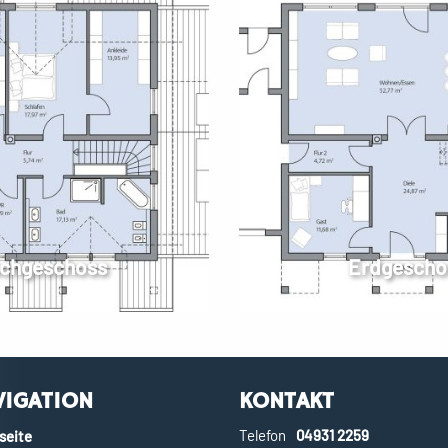
chgeschoss
Erdgescho
VIGATION
KONTAKT
Telefon
04931 2259
seite