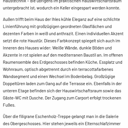
Haustechnik – die übrigens im praktischen Hauswirtschaftsraum
untergebracht ist, wodurch ein Keller eingespart werden konnte.
Außen trifft beim Haus der Ihles kühle Eleganz auf eine schlichte
Linienführung mit großzügigen geordneten Glasflächen und
dezenten Farben in weiß und anthrazit. Einen individuellen Akzent
setzt die rote Haustür. Dieses Farbkonzept spiegelt sich auch im
Inneren des Hauses wider: Weiße Wände, dunkle Böden und
Akzente in rot spielen auf den mediterranen Baustil an. Im offenen
Raumensemble des Erdgeschosses befinden Küche, Essplatz und
Wohnraum, optisch abgetrennt durch ein terracottafarbenes
Wandsegment und einen Wechsel im Bodenbelag. Großzügige
Doppeltüren laden zum Gang auf die Terrasse ein. Ebenfalls in der
unteren Etage befinden sich der Hauswirtschaftsraum sowie das
Gäste-WC mit Dusche. Der Zugang zum Carport erfolgt trockenen
Fußes.
Über die filigrane Eschenholz-Treppe gelangt man in die Galerie
des Obergeschosses. Hier stehen jeweils ein Elternschlafzimmer