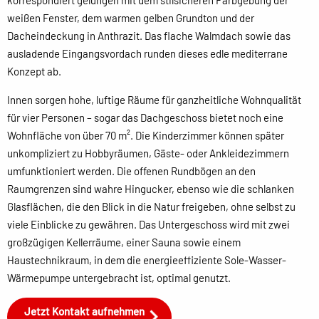
korrespondiert gelungen mit dem stilsicheren Farbgebung der
weißen Fenster, dem warmen gelben Grundton und der
Dacheindeckung in Anthrazit. Das flache Walmdach sowie das
ausladende Eingangsvordach runden dieses edle mediterrane
Konzept ab.
Innen sorgen hohe, luftige Räume für ganzheitliche Wohnqualität
für vier Personen – sogar das Dachgeschoss bietet noch eine
Wohnfläche von über 70 m². Die Kinderzimmer können später
unkompliziert zu Hobbyräumen, Gäste- oder Ankleidezimmern
umfunktioniert werden. Die offenen Rundbögen an den
Raumgrenzen sind wahre Hingucker, ebenso wie die schlanken
Glasflächen, die den Blick in die Natur freigeben, ohne selbst zu
viele Einblicke zu gewähren. Das Untergeschoss wird mit zwei
großzügigen Kellerräume, einer Sauna sowie einem
Haustechnikraum, in dem die energieeffiziente Sole-Wasser-
Wärmepumpe untergebracht ist, optimal genutzt.
Jetzt Kontakt aufnehmen