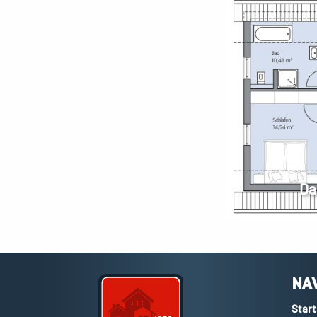
Da
NA
Start