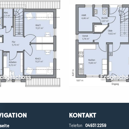
chgeschoss
Erdgescho
VIGATION
KONTAKT
Telefon
04931 2259
seite