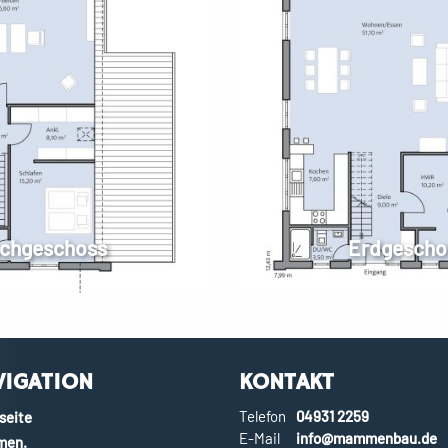
chgeschoss
Erdgescho
VIGATION
KONTAKT
Telefon
04931 2259
seite
E-Mail
info@mammenbau.de
en.