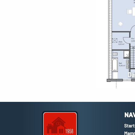
Da
NA
Start
Mamm