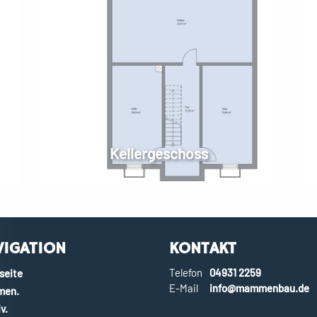
Kellergeschoss
VIGATION
KONTAKT
Telefon
04931 2259
seite
E-Mail
info@mammenbau.de
en.
v.