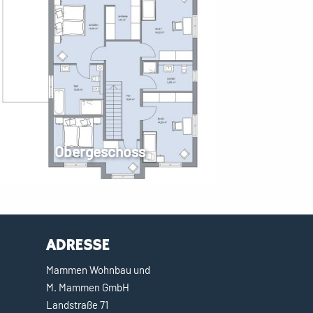
Obergeschoss
ADRESSE
Mammen Wohnbau und
M. Mammen GmbH
Landstraße 71