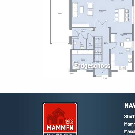
Erdgeschoss
NA
Start
Mamm
Massi